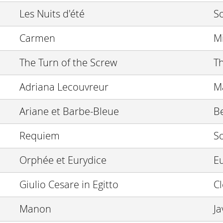
Les Nuits d'été
So
Carmen
M
The Turn of the Screw
T
Adriana Lecouvreur
M
Ariane et Barbe-Bleue
Be
Requiem
S
Orphée et Eurydice
E
Giulio Cesare in Egitto
C
Manon
Ja