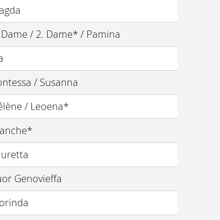
agda
. Dame / 2. Dame* / Pamina
ia
ontessa / Susanna
élène / Leoena*
lanche*
auretta
uor Genovieffa
lorinda