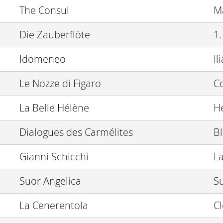
The Consul
M
Die Zauberflöte
1
Idomeneo
Il
Le Nozze di Figaro
C
La Belle Hélène
H
Dialogues des Carmélites
B
Gianni Schicchi
L
Suor Angelica
S
La Cenerentola
C