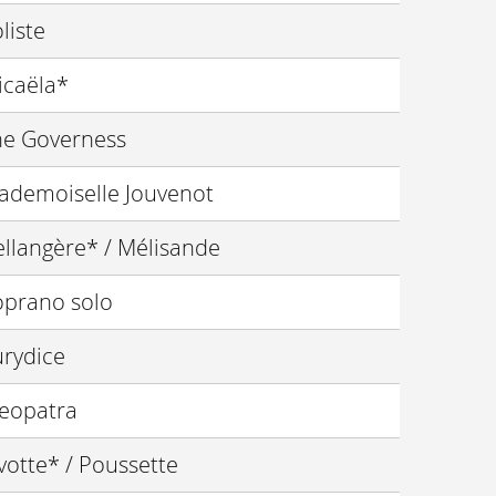
liste
icaëla*
he Governess
ademoiselle Jouvenot
llangère* / Mélisande
oprano solo
urydice
leopatra
votte* / Poussette