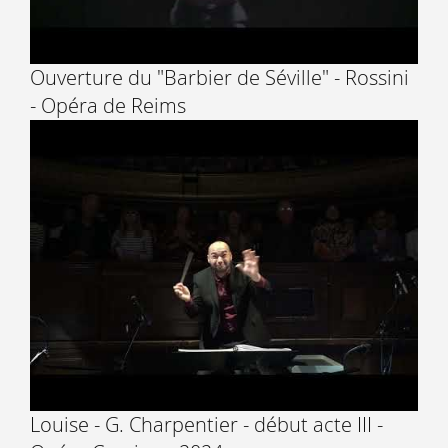
Ouverture du "Barbier de Séville" - Rossini
- Opéra de Reims
Louise - G. Charpentier - début acte III -