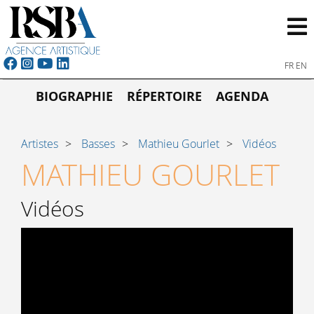
FR
EN
BIOGRAPHIE
RÉPERTOIRE
AGENDA
Artistes
Basses
Mathieu Gourlet
Vidéos
MATHIEU GOURLET
Vidéos