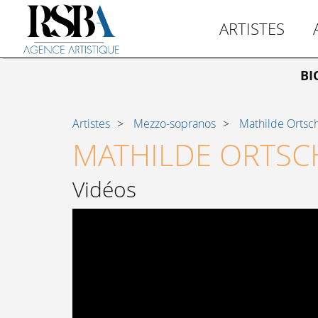
ARTISTES
BI
Artistes
Mezzo-sopranos
Mathilde Ortsc
MATHILDE ORTSC
Vidéos