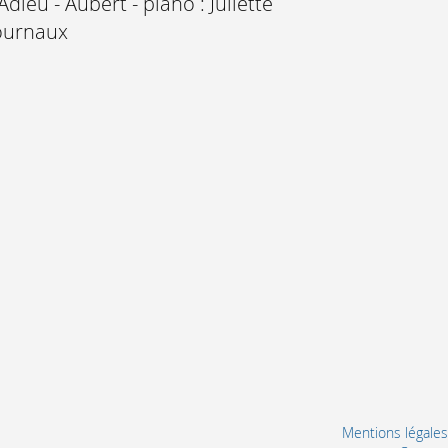
'Adieu - Aubert - piano : Juliette
ournaux
Mentions légales