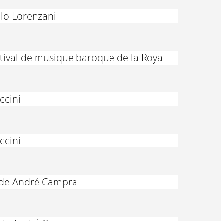
olo Lorenzani
stival de musique baroque de la Roya
ccini
ccini
" de André Campra