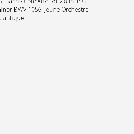
.S. Bach - Concerto for violin in G
inor BWV 1056 -Jeune Orchestre
tlantique