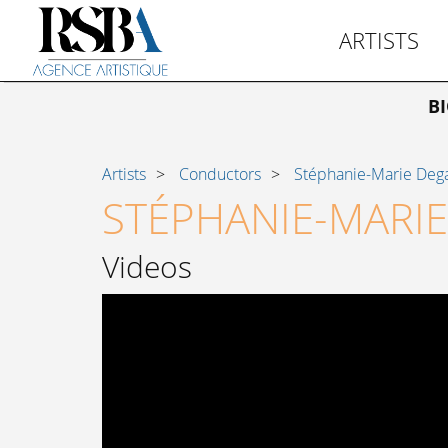
ARTISTS
B
Artists
Conductors
Stéphanie-Marie Deg
STÉPHANIE-MARI
Videos