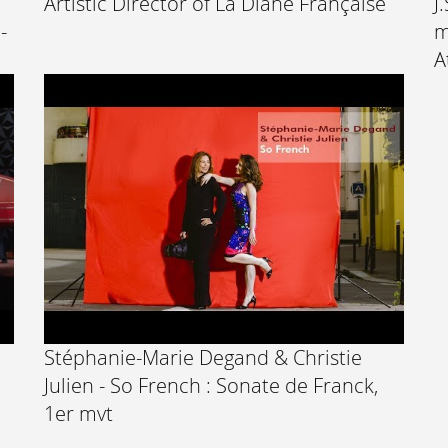
Artistic Director of La Diane Française
J
-
m
A
Stéphanie-Marie Degand & Christie
Julien - So French : Sonate de Franck,
1er mvt