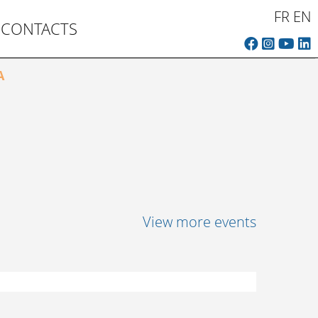
FR
EN
CONTACTS
A
View more events